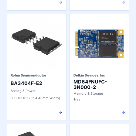
Rohm Semiconductor
Delkin Devices, Inc
MD64FNUFC-
BA3404F-E2
3N000-2
Analog & Power
Memory & Storage
8-SOIC (0.173", 4.40mm Width)
Tray