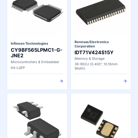
Renesas Electronics
Infineon Technologies
Corporation
CY9BF565LPMC1-G-
IDT71V424S15Y
JNE2
Memory & Storage
Microcontrollers & Embedded
36-BSOJ (0.400", 10.16mm
64-LQFP
Width)