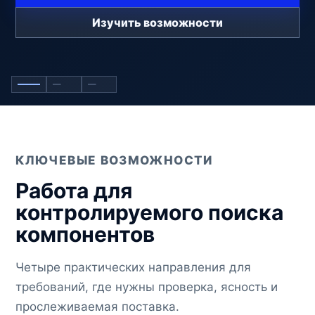
Изучить возможности
Посмотреть услуги
Показать слайд поиска компонентов
Показать слайд труднодоступных компонен
Показать слайд качества
КЛЮЧЕВЫЕ ВОЗМОЖНОСТИ
Работа для
контролируемого поиска
компонентов
Четыре практических направления для
требований, где нужны проверка, ясность и
прослеживаемая поставка.