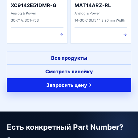
XC9142E51DMR-G
MAT14ARZ-RL
Analog & Power
Analog & Power
SC-74A, SOT-753
14-SOIC (0.154", 3.90mm Width)
Все продукты
Смотреть линейку
Запросить цену
Есть конкретный Part Number?