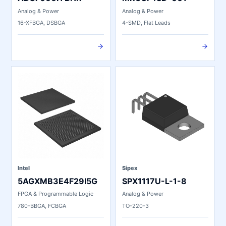
ADS7066IYBHR
MRUS74SD-001
Analog & Power
Analog & Power
16-XFBGA, DSBGA
4-SMD, Flat Leads
Intel
Sipex
5AGXMB3E4F29I5G
SPX1117U-L-1-8
FPGA & Programmable Logic
Analog & Power
780-BBGA, FCBGA
TO-220-3