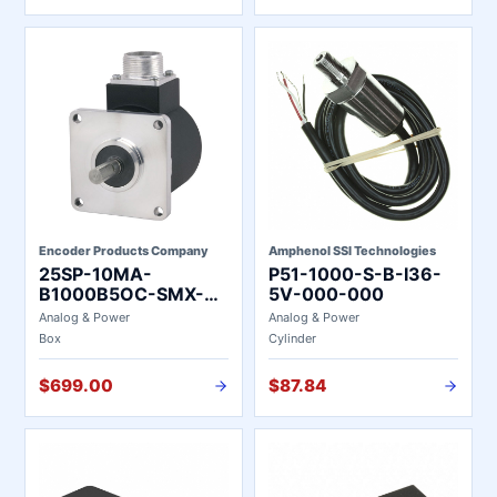
Encoder Products Company
Amphenol SSI Technologies
25SP-10MA-
P51-1000-S-B-I36-
B1000B5OC-SMX-
5V-000-000
T6-S4
Analog & Power
Analog & Power
Box
Cylinder
$699.00
$87.84