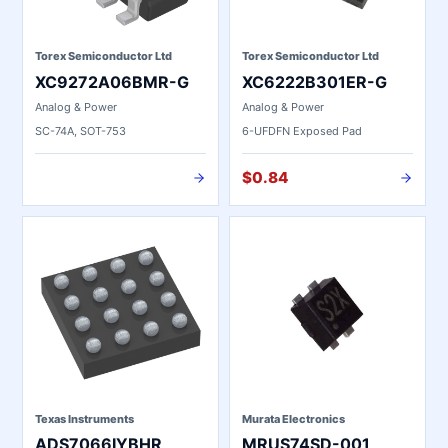
Torex Semiconductor Ltd
Torex Semiconductor Ltd
XC9272A06BMR-G
XC6222B301ER-G
Analog & Power
Analog & Power
SC-74A, SOT-753
6-UFDFN Exposed Pad
$0.84
Texas Instruments
Murata Electronics